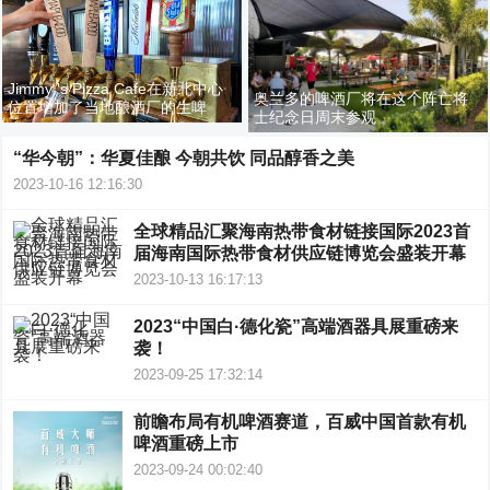
Jimmy 's Pizza Cafe在新北中心
奥兰多的啤酒厂将在这个阵亡将
位置增加了当地酿酒厂的生啤
士纪念日周末参观
“华今朝”：华夏佳酿 今朝共饮 同品醇香之美
2023-10-16 12:16:30
全球精品汇聚海南热带食材链接国际2023首
届海南国际热带食材供应链博览会盛装开幕
2023-10-13 16:17:13
2023“中国白·德化瓷”高端酒器具展重磅来
袭！
2023-09-25 17:32:14
前瞻布局有机啤酒赛道，百威中国首款有机
啤酒重磅上市
2023-09-24 00:02:40